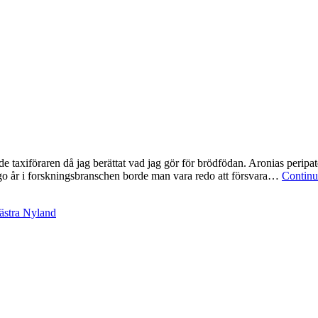
taxiföraren då jag berättat vad jag gör för brödfödan. Aronias peripatet
tjugo år i forskningsbranschen borde man vara redo att försvara…
Continu
ästra Nyland