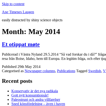
Skip to content
Ane Timenes Laugen
easily distracted by shiny science objects
Month:
May 2014
Et otippat møte
Publicerad i Västra Nyland 29.5.2014 “Så vad forskar du i då?” frågade 
resa från Boise, Idaho, hem till Europa. En legitim fråga, och efter 
Published
29th May 2014
Categorised as
Newspaper columns
,
Publications
Tagged
Swedish
,
V
Recent posts
Konservativ är det nya radikala
Gott nytt konsumtionsår!
Paleostrunt och andra villfarelser
Sned könsfördelning – även i haven