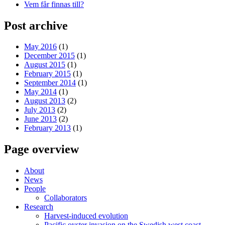
Vem får finnas till?
Post archive
May 2016
(1)
December 2015
(1)
August 2015
(1)
February 2015
(1)
September 2014
(1)
May 2014
(1)
August 2013
(2)
July 2013
(2)
June 2013
(2)
February 2013
(1)
Page overview
About
News
People
Collaborators
Research
Harvest-induced evolution
Pacific oyster invasion on the Swedish west coast