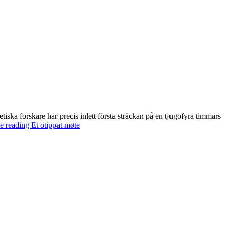
iska forskare har precis inlett första sträckan på en tjugofyra timmars
e reading
Et otippat møte